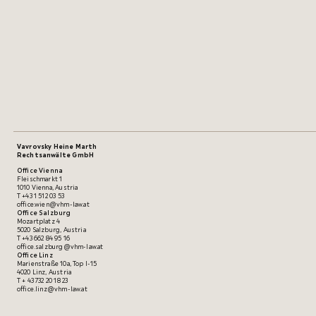
Vavrovsky Heine Marth
Rechtsanwälte GmbH
Office Vienna
Fleischmarkt 1
1010 Vienna, Austria
T
+43 1 512 03 53
office.wien@vhm-law.at
Office Salzburg
Mozartplatz 4
5020 Salzburg, Austria
T
+43 662 84 95 16
office.salzburg@vhm-law.at
Office Linz
Marienstraße 10a, Top I-15
4020 Linz, Austria
T
+ 43 732 20 18 23
office.linz@vhm-law.at