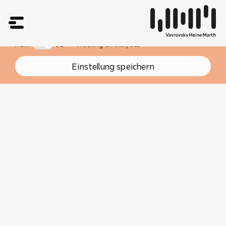
Wir verwenden zur ständigen Verbesserung unserer Webseite Technologien wie
Cookies, um Geräteinformationen zu speichern und/oder darauf zuzugreifen. Sie
können diese Einstellungen hier ändern.
Mehr Informationen
Nein
Ja
Tracking & Analytics
Einstellung speichern
Florian
Stefan
Partner
Vavrovsky Heine Marth