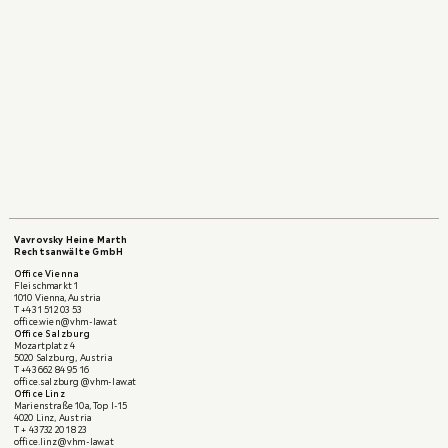
November 2023
Moderator, YIAG meets Vis 2023, Panel discussion:
“Stay and Bifurcation of Arbitral Proceedings”,
Vienna, April 2023
Speaker at the ICC YAF Conference "Getting to
grips with complexity in construction arbitration",
Vienna, May 2022
Speaker at the Young Austrian Arbitration
Practitioners' 15th Anniversary Conference in
Vienna, November 2019
Vavrovsky Heine Marth
Rechtsanwälte GmbH
Office Vienna
Fleischmarkt 1
1010 Vienna, Austria
T
+43 1 512 03 53
office.wien@vhm-law.at
Office Salzburg
Mozartplatz 4
5020 Salzburg, Austria
T
+43 662 84 95 16
office.salzburg@vhm-law.at
Office Linz
Marienstraße 10a, Top I-15
4020 Linz, Austria
T
+ 43 732 20 18 23
office.linz@vhm-law.at