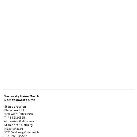
office@vhm-law.at
Vavrovsky Heine Marth
www.ec.europa.eu/consumers/odr
Rechtsanwälte GmbH
Standort Wien
Fleischmarkt 1
1010 Wien, Österreich
T
+43 1 512 03 53
office.wien@vhm-law.at
Standort Salzburg
Mozartplatz 4
5020 Salzburg, Österreich
T
+43 662 84 95 16