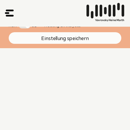
Wir verwenden zur ständigen Verbesserung unserer Webseite Technologien wie
Cookies, um Geräteinformationen zu speichern und/oder darauf zuzugreifen. Sie
können diese Einstellungen hier ändern.
Mehr Informationen
Nein
Ja
Tracking & Analytics
Einstellung speichern
Liletta
Rosenfeld
Rechtsanwaltsanwärterin
Vavrovsky Heine Marth