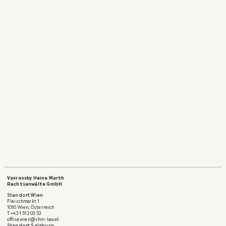
dessen am Franz von Zeiller Moot Court aus Zivilrecht
teil.
Universität Wien, Österreich, Mag. iur.
Vavrovsky Heine Marth
Rechtsanwälte GmbH
Standort Wien
Fleischmarkt 1
1010 Wien, Österreich
T
+43 1 512 03 53
office.wien@vhm-law.at
Standort Salzburg